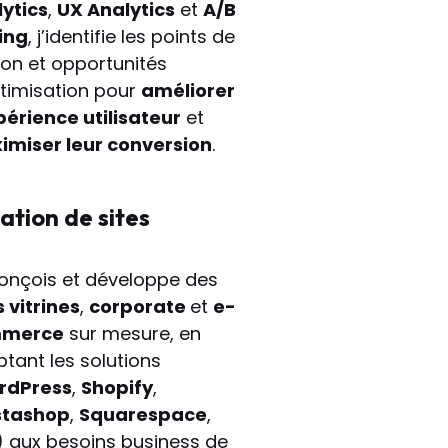
ytics
,
UX Analytics
et
A/B
ing
, j’identifie les points de
tion et opportunités
timisation pour
améliorer
périence utilisateur
et
imiser leur conversion
.
ation de sites
onçois et développe des
s vitrines
,
corporate
et
e-
merce
sur mesure, en
tant les solutions
rdPress
,
Shopify
,
stashop
,
Squarespace
,
) aux besoins business de