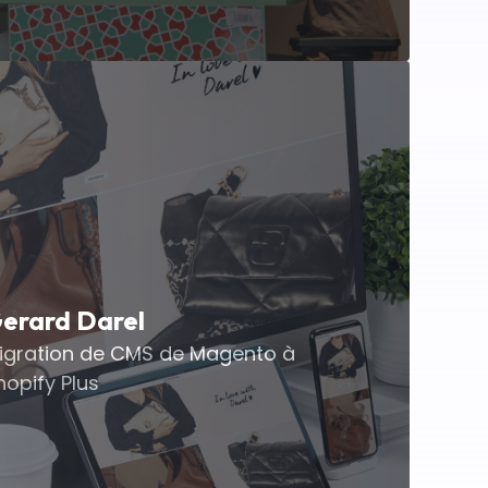
erard Darel
igration de CMS de Magento à
hopify Plus