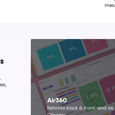
mes 
s
,
es,
Air360
Refonte back & front-end de 
Chrome