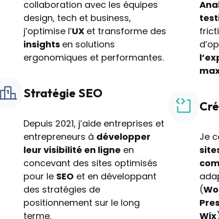
collaboration avec les équipes
Anal
design, tech et business,
test
j’optimise l’
UX
et transforme des
fric
insights
en solutions
d’op
ergonomiques et performantes.
l’ex
max
Stratégie SEO
Cré
Depuis 2021, j’aide entreprises et
entrepreneurs à
développer
Je c
leur visibilité en ligne
en
site
concevant des sites optimisés
com
pour le
SEO
et en développant
adap
des stratégies de
(
Wo
positionnement sur le long
Pre
terme.
Wix