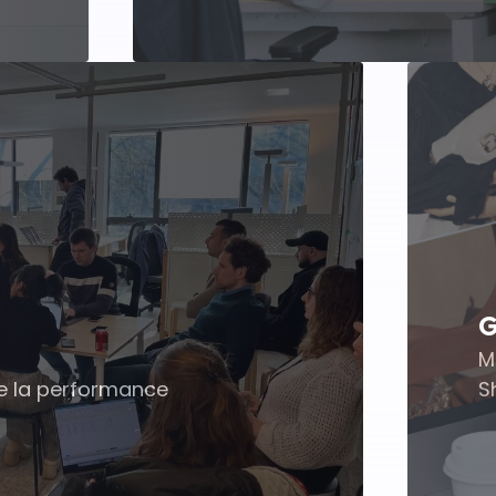
G
M
de la performance
S